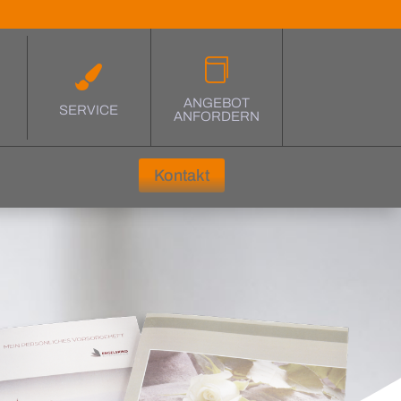


ANGEBOT
G
SERVICE
ANFORDERN
Kontakt