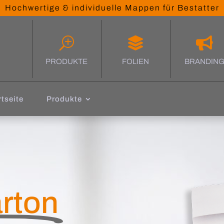
Hochwertige & individuelle Mappen für Bestatter
T


PRODUKTE
FOLIEN
BRANDIN
rtseite
Produkte
arton