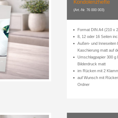
Kondolenzhefte
(Art.-Nr. 76 000 003)
Format DIN A4 (210 x
8, 12 oder 16 Seiten in
Außen- und Inneseiten b
Kaschierung matt auf d
Umschlagpapier 300 g B
Bilderdruck matt
im Rücken mit 2 Klam
auf Wunsch mit Rückend
Ordner