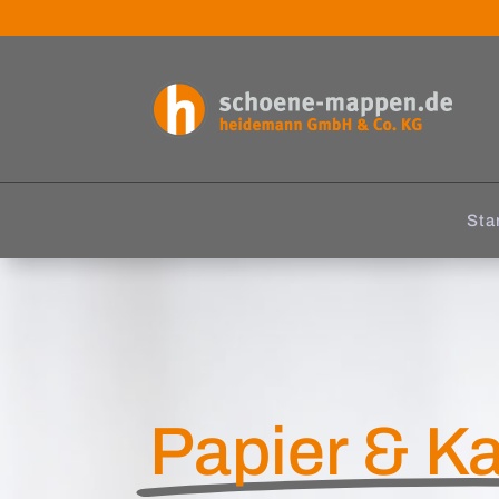
Sta
Papier & K