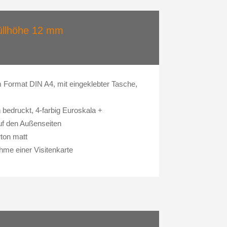
llhöhe 12 mm
m Format DIN A4, mit eingeklebter Tasche,
 bedruckt, 4-farbig Euroskala +
uf den Außenseiten
ton matt
me einer Visitenkarte